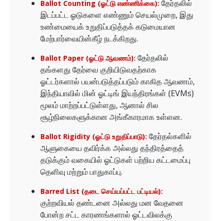
தேர்தலில்
Ballot Counting (ஓட்டு எண்ணிக்கை):
இடப்பட்ட ஓடுகளை எண்ணும் செயல்முறை, இது
உண்மையைக் உறுதிப்படுத்தக் கடுமையான
மேற்பார்வையின்கீழ் நடக்கிறது.
தேர்தலில்
Ballot Paper (ஓட்டு ஆவணம்):
தங்களது தேர்வை குறியிடுவதற்காக
ஓட்டர்களால் பயன்படுத்தப்படும் காகித ஆவணம்,
இந்தியாவில் மின் ஓட்டிங் இயந்திரங்கள் (EVMs)
மூலம் மாற்றப்பட்டுள்ளது, ஆனால் சில
சூழ்நிலைகளுக்கான அங்கீகாரமாக உள்ளன.
தேர்தல்களில்
Ballot Rigidity (ஓட்டு உறுதிப்பாடு):
ஆளுகையை தவிர்க்க அல்லது தந்திரத்தைத்
தடுக்கும் வகையில் ஓட்டுகள் பற்றிய கட்டமைப்பு
தெளிவு மற்றும் பாதுகாப்பு.
Barred List (தடை செய்யப்பட்ட பட்டியல்):
குற்றவியல் தண்டனை அல்லது மன வேதனை
போன்ற சட்ட காரணங்களால் ஓட்டவிலக்கு